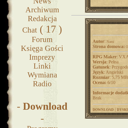
News
Archiwum
Redakcja
( 17 )
Chat
Forum
Autor
:
Nami
Księga Gości
Strona domowa:
O
Imprezy
RPG Maker
: VX
Wersja
: Pełna
Linki
Gatunek
: Przygo
Język
: Angielski
Wymiana
Rozmiar
: 5,75 MB
Radio
Ocena:
6/10
Informacje dodat
Brak
-
Download
|
DOWNLOAD
DYSK
-