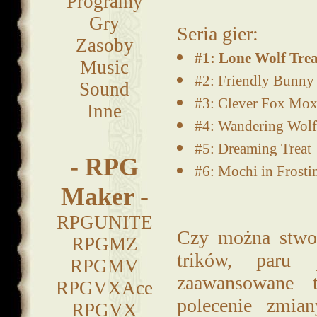
Programy
Gry
Seria gier:
Zasoby
#1: Lone Wolf Trea
Music
#2: Friendly Bunny
Sound
#3: Clever Fox Mox
Inne
#4: Wandering Wolf
#5: Dreaming Treat
-
RPG
#6: Mochi in Frosti
Maker
-
RPGUNITE
Czy można stwor
RPGMZ
trików, paru 
RPGMV
zaawansowane t
RPGVXAce
polecenie zmia
RPGVX