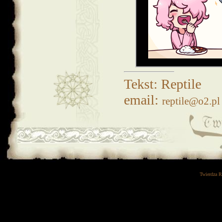
Tekst: Reptile
email:
reptile@o2.pl
Twierdza 