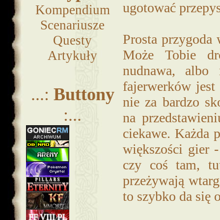
ugotować przepysz
Kompendium
Scenariusze
Prosta przygoda w
Questy
Może Tobie dro
Artykuły
nudnawa, albo
fajerwerków jest
...:
Buttony
nie za bardzo s
:...
na przedstawieni
ciekawe. Każda p
większości gier -
czy coś tam, tut
przeżywają wtarg
to szybko da się 