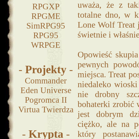
uważa, że z tak
RPGXP
totalne dno, w k
RPGME
Lone Wolf Treat 
SimRPG95
świetnie i właśni
RPG95
WRPGE
Opowieść skupia 
pewnych powodó
-
Projekty
-
miejsca. Treat 
Commander
niedaleko wioski
Eden Universe
nie drobny szc
Pogromca II
bohaterki zrobić 
Virtua Twierdza
jest dobrym dz
ciężko, ale na 
-
Krypta
-
który postanawi