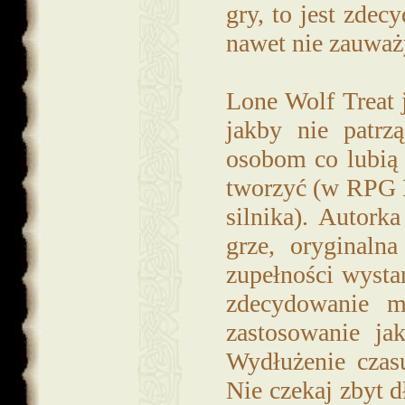
gry, to jest zdec
nawet nie zauważ
Lone Wolf Treat 
jakby nie patr
osobom co lubią 
tworzyć (w RPG M
silnika). Autork
grze, oryginaln
zupełności wysta
zdecydowanie m
zastosowanie ja
Wydłużenie czas
Nie czekaj zbyt d