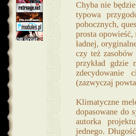
Chyba nie będzie
typowa przygod
pobocznych, ques
prosta opowieść,
ładnej, oryginaln
czy też zasobów 
przykład gdzie 
zdecydowanie c
(zazwyczaj powtar
Klimatyczne melo
dopasowane do s
autorka projekt
jednego. Długość 