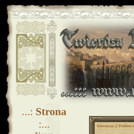
...:
Strona
:...
||
Informacje
Problem z