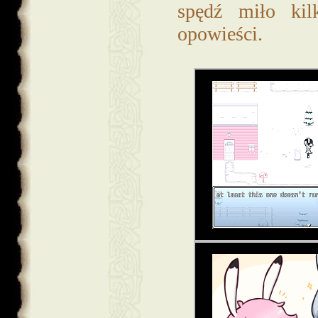
spędź miło kil
opowieści.