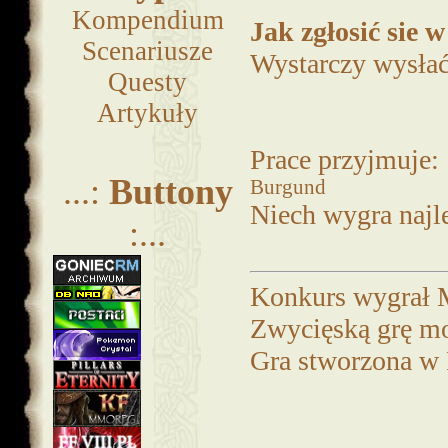
Kompendium
Jak zgłosić sie 
Scenariusze
Wystarczy wysłać 
Questy
Artykuły
Prace przyjmuje:
...:
Buttony
Burgund
Niech wygra najl
:...
Konkurs wygrał 
Zwycięską grę m
Gra stworzona w