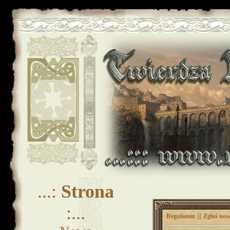
...:
Strona
:...
||
Regulamin
Zgłoś now