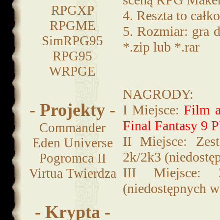
RPGXP
4. Reszta to całk
RPGME
5. Rozmiar: gra
SimRPG95
*.zip lub *.rar
RPG95
WRPGE
NAGRODY:
-
Projekty
-
I Miejsce:
Film 
Final Fantasy 9 
Commander
II Miejsce: Ze
Eden Universe
2k/2k3 (niedostęp
Pogromca II
III Miejsce:
Virtua Twierdza
(niedostępnych w 
-
Krypta
-