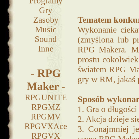
Programy
Gry
Tematem konkur
Zasoby
Music
Wykonanie ciekaw
Sound
(zmyślona lub p
Inne
RPG Makera. Moż
prostu cokolwiek
światem RPG Make
-
RPG
gry w RM, jakaś 
Maker
-
RPGUNITE
Sposób wykonan
RPGMZ
1. Gra o długości
RPGMV
2. Akcja dzieje s
RPGVXAce
3. Conajmniej j
RPGVX
sceną RPG Maker