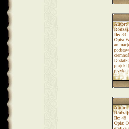
Autor
:
Rodzaj
Ile:
33
Opis:
Ws
animacj
podstaw
ciemnoś
Dodatko
projek
przykła
Autor
:
Rodzaj
Ile:
48
Opis:
Og
grafika