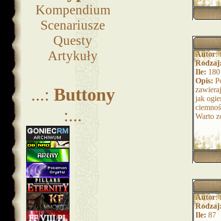
Kompendium
Scenariusze
Questy
Artykuły
Autor
:
Rodzaj
Ile:
180
Opis:
Po
...:
Buttony
zawiera
jak ogie
ciemność
:...
Warto z
Autor
:
Rodzaj
Ile:
87