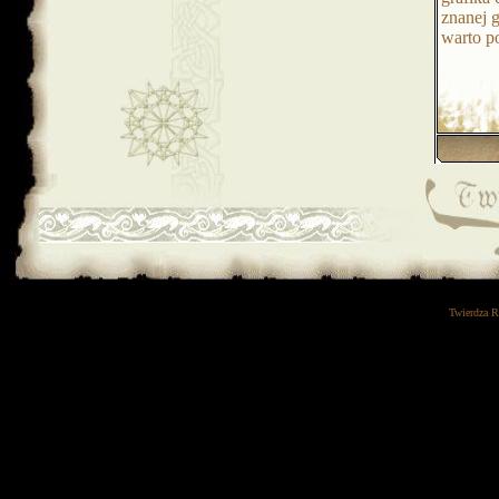
znanej g
warto p
Twierdza 