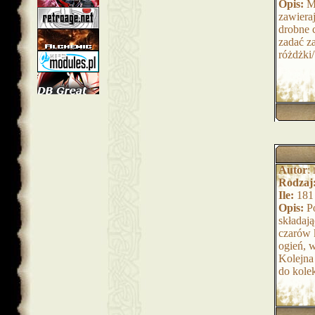
Opis:
M
zawieraj
drobne 
zadać z
różdżki/
Autor
:
Rodzaj
Ile:
181
Opis:
Po
składają
czarów 
ogień, w
Kolejna
do kole