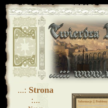
...:
Strona
:...
||
Informacje
Problem