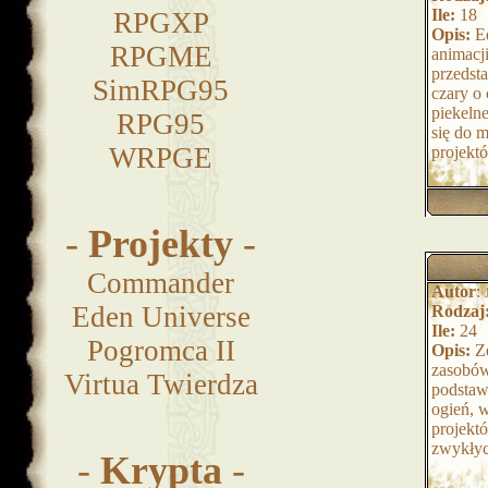
Ile:
18
RPGXP
Opis:
Ed
RPGME
animacj
przedsta
SimRPG95
czary o
piekeln
RPG95
się do 
WRPGE
projekt
-
Projekty
-
Commander
Autor
:
Eden Universe
Rodzaj
Ile:
24
Pogromca II
Opis:
Ze
zasobów
Virtua Twierdza
podstaw
ogień, 
projekt
zwykłyc
-
Krypta
-