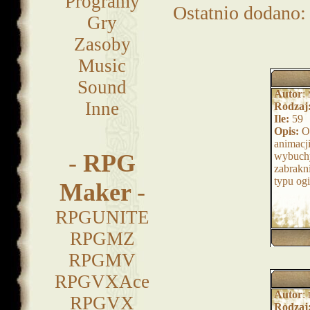
Programy
Ostatnio dodano
Gry
Zasoby
Music
Sound
Autor
:
Inne
Rodzaj
Ile:
59
Opis:
Or
animacji
-
RPG
wybuchy 
zabrakn
typu ogi
Maker
-
RPGUNITE
RPGMZ
RPGMV
RPGVXAce
Autor
:
RPGVX
Rodzaj