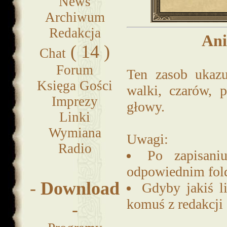
News
Archiwum
Redakcja
Ani
( 14 )
Chat
Forum
Ten zasob ukazu
Księga Gości
walki, czarów, 
Imprezy
głowy.
Linki
Wymiana
Uwagi:
Radio
Po zapisani
odpowiednim fold
-
Download
Gdyby jakiś li
komuś z redakcji
-